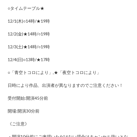
○
タイムテーブル
★
12/1(
木
)○14
時
/★19
時
12/2(
金
)★14
時
/○19
時
12/3(
土
)★14
時
/○19
時
12/4(
日
)○13
時
/★17
時
○
「青空トコロにより」
,★
「夜空トコロにより」
日時により作品、出演者が異なりますのでご注意ください！
受付開始
:
開演
45
分前
開場
:
開演
30
分前
《ご注意》
・開演
10
分前にご来場いただけない場合はキャンセル扱いとな