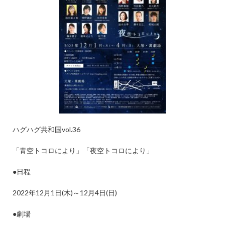
ハグハグ共和国
vol.36
「青空トコロにより」「夜空トコロにより」
●
日程
2022
年
12
月
1
日
(
木
)
～
12
月
4
日
(
日
)
●
劇場