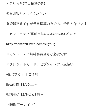
・こりっち
(
当日精算のみ
)
各自
URL
を入れてください
※
登録不要ですが当日精算のみでのご予約となります
・カンフェティ
(
事前支払のみ
)
※
11/30(
火
)
まで
http://confetti-web.com/hughug
※
カンフェティ無料会員登録が必要です
※
クレジットカード、セブンイレブン支払い
●
配信チケットご予約
販売期間
:11/26(
土
)
～
視聴開始
:12/9(
金
)19
時～
14
日間アーカイブ付