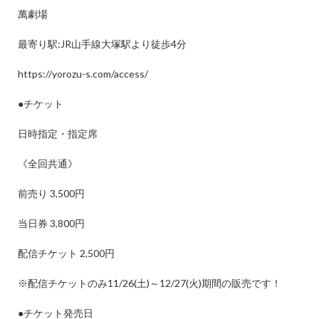
萬劇場
最寄り駅
:JR
山手線大塚駅より徒歩
4
分
https://yorozu-s.com/access/
●
チケット
日時指定・指定席
《全回共通》
前売り
3,500
円
当日券
3,800
円
配信チケット
2,500
円
※
配信チケットのみ
11/26(
土
)
～
12/27(
火
)
期間の販売です！
●
チケット発売日