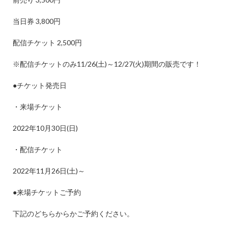
当日券
3,800
円
配信チケット
2,500
円
※
配信チケットのみ
11/26(
土
)
～
12/27(
火
)
期間の販売です！
●
チケット発売日
・来場チケット
2022
年
10
月
30
日
(
日
)
・配信チケット
2022
年
11
月
26
日
(
土
)
～
●
来場チケットご予約
下記のどちらからかご予約ください。