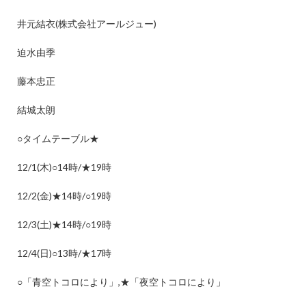
井元結衣
(
株式会社アールジュー
)
迫水由季
藤本忠正
結城太朗
○
タイムテーブル
★
12/1(
木
)○14
時
/★19
時
12/2(
金
)★14
時
/○19
時
12/3(
土
)★14
時
/○19
時
12/4(
日
)○13
時
/★17
時
○
「青空トコロにより」
,★
「夜空トコロにより」