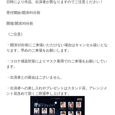
日時により作品、出演者が異なりますのでご注意ください！
受付開始
:
開演
45
分前
開場
:
開演
30
分前
《ご注意》
・開演
10
分前にご来場いただけない場合はキャンセル扱いとな
ります。早めのご来場をお願いします。
・コロナ感染対策によりマスク着用でのご来場をお願いしてい
ます。
・出演者との面会はございません。
・出演者への差し入れやプレゼントはスタンド花、アレンジメ
ント花含めて固くご辞退申し上げます。