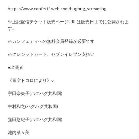
https://www.confetti-web.com/hughug_streaming
※
上記配信チケット販売ページ
URL
は販売日までに公開されま
す。
※
カンフェティへの無料会員登録が必要です
※
クレジットカード、セブンイレブン支払い
●
出演者
《青空トコロにより》
○
宇田奈央子
(
ハグハグ共和国
)
中村和之
(
ハグハグ共和国
)
窪田悠紀子
(
ハグハグ共和国
)
池内菜々美