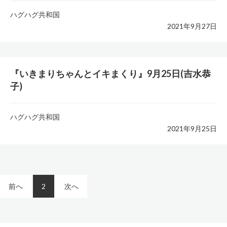
ハグハグ共和国
2021年9月27日
『いきまりちゃんとイキまくり』9月25日(吉水恭
子)
ハグハグ共和国
2021年9月25日
投
前へ
2
次へ
稿
ナ