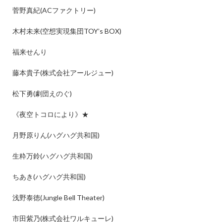
菅野真紀
(AC
ファクトリー
)
木村未来
(
空想実現集団
TOY’s BOX)
福来せんり
藤本貴子
(
株式会社アールジュー
)
松下勇
(
劇団えのぐ
)
《夜空トコロにより》
★
月野原りん
(
ハグハグ共和国
)
生粋万鈴
(
ハグハグ共和国
)
ちあき
(
ハグハグ共和国
)
浅野泰徳
(Jungle Bell Theater)
市田紫乃
(
株式会社ワルキューレ
)