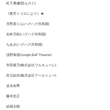
松下勇
(
劇団えのぐ
)
《夜空トコロにより》
★
月野原りん
(
ハグハグ共和国
)
生粋万鈴
(
ハグハグ共和国
)
ちあき
(
ハグハグ共和国
)
浅野泰徳
(Jungle Bell Theater)
市田紫乃
(
株式会社ワルキューレ
)
井元結衣
(
株式会社アールジュー
)
迫水由季
藤本忠正
結城太朗