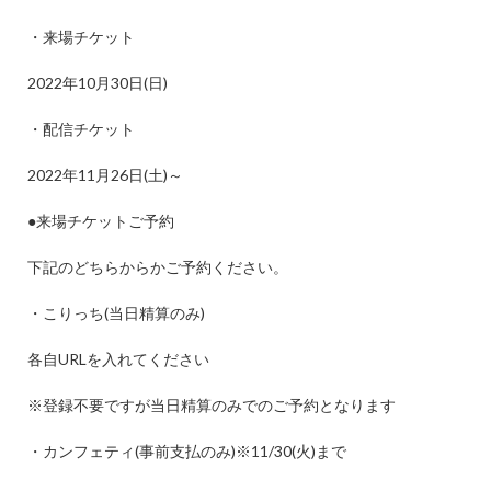
・来場チケット
2022
年
10
月
30
日
(
日
)
・配信チケット
2022
年
11
月
26
日
(
土
)
～
●
来場チケットご予約
下記のどちらからかご予約ください。
・こりっち
(
当日精算のみ
)
各自
URL
を入れてください
※
登録不要ですが当日精算のみでのご予約となります
・カンフェティ
(
事前支払のみ
)
※
11/30(
火
)
まで