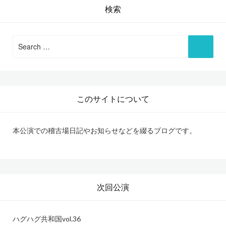
ビ
検索
ゲ
ー
Search
シ
for:
ョ
ン
このサイトについて
本公演での稽古場日記やお知らせなどを綴るブログです。
次回公演
ハグハグ共和国
vol.36