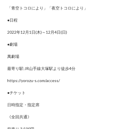
「青空トコロにより」「夜空トコロにより」
●
日程
2022
年
12
月
1
日
(
木
)
～
12
月
4
日
(
日
)
●
劇場
萬劇場
最寄り駅
:JR
山手線大塚駅より徒歩
4
分
https://yorozu-s.com/access/
●
チケット
日時指定・指定席
《全回共通》
前売り
3,500
円