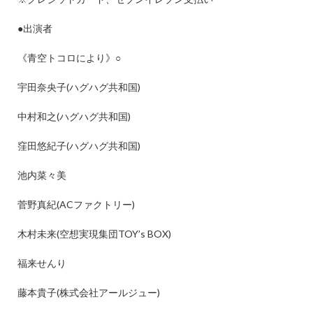
●
出演者
《青空トコロにより》
○
宇田奈央子
(
ハグハグ共和国
)
中村和之
(
ハグハグ共和国
)
窪田悠紀子
(
ハグハグ共和国
)
池内菜々美
菅野真紀
(AC
ファクトリー
)
木村未来
(
空想実現集団
TOY’s BOX)
福来せんり
藤本貴子
(
株式会社アールジュー
)