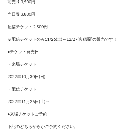
前売り
3,500
円
当日券
3,800
円
配信チケット
2,500
円
※
配信チケットのみ
11/26(
土
)
～
12/27(
火
)
期間の販売です！
●
チケット発売日
・来場チケット
2022
年
10
月
30
日
(
日
)
・配信チケット
2022
年
11
月
26
日
(
土
)
～
●
来場チケットご予約
下記のどちらからかご予約ください。