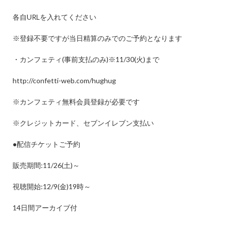
各自
URL
を入れてください
※
登録不要ですが当日精算のみでのご予約となります
・カンフェティ
(
事前支払のみ
)
※
11/30(
火
)
まで
http://confetti-web.com/hughug
※
カンフェティ無料会員登録が必要です
※
クレジットカード、セブンイレブン支払い
●
配信チケットご予約
販売期間
:11/26(
土
)
～
視聴開始
:12/9(
金
)19
時～
14
日間アーカイブ付