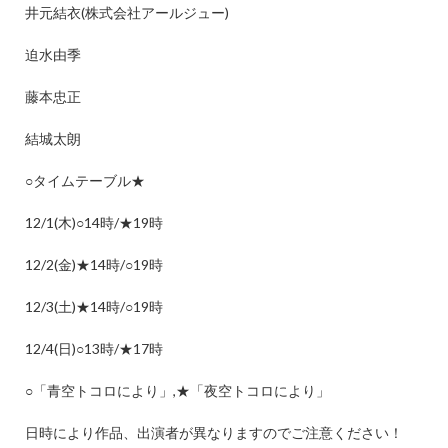
井元結衣
(
株式会社アールジュー
)
迫水由季
藤本忠正
結城太朗
○
タイムテーブル
★
12/1(
木
)○14
時
/★19
時
12/2(
金
)★14
時
/○19
時
12/3(
土
)★14
時
/○19
時
12/4(
日
)○13
時
/★17
時
○
「青空トコロにより」
,★
「夜空トコロにより」
日時により作品、出演者が異なりますのでご注意ください！