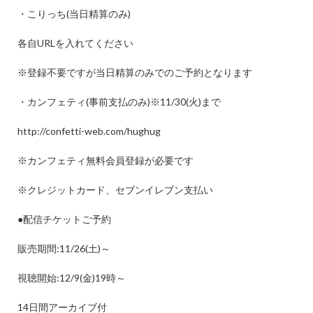
・こりっち
(
当日精算のみ
)
各自
URL
を入れてください
※
登録不要ですが当日精算のみでのご予約となります
・カンフェティ
(
事前支払のみ
)
※
11/30(
火
)
まで
http://confetti-web.com/hughug
※
カンフェティ無料会員登録が必要です
※
クレジットカード、セブンイレブン支払い
●
配信チケットご予約
販売期間
:11/26(
土
)
～
視聴開始
:12/9(
金
)19
時～
14
日間アーカイブ付