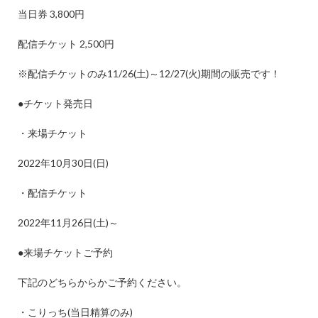
当日券
3,800
円
配信チケット
2,500
円
※
配信チケットのみ
11/26(
土
)
～
12/27(
火
)
期間の販売です！
●
チケット発売日
・来場チケット
2022
年
10
月
30
日
(
日
)
・配信チケット
2022
年
11
月
26
日
(
土
)
～
●
来場チケットご予約
下記のどちらからかご予約ください。
・こりっち
(
当日精算のみ
)