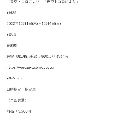
「青空トコロにより」「夜空トコロにより」
●
日程
2022
年
12
月
1
日
(
木
)
～
12
月
4
日
(
日
)
●
劇場
萬劇場
最寄り駅
:JR
山手線大塚駅より徒歩
4
分
https://yorozu-s.com/access/
●
チケット
日時指定・指定席
《全回共通》
前売り
3,500
円