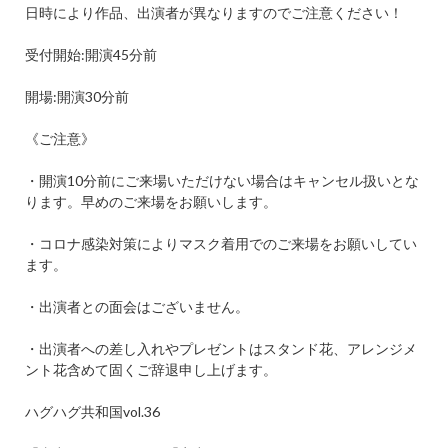
日時により作品、出演者が異なりますのでご注意ください！
受付開始
:
開演
45
分前
開場
:
開演
30
分前
《ご注意》
・開演
10
分前にご来場いただけない場合はキャンセル扱いとな
ります。早めのご来場をお願いします。
・コロナ感染対策によりマスク着用でのご来場をお願いしてい
ます。
・出演者との面会はございません。
・出演者への差し入れやプレゼントはスタンド花、アレンジメ
ント花含めて固くご辞退申し上げます。
ハグハグ共和国
vol.36