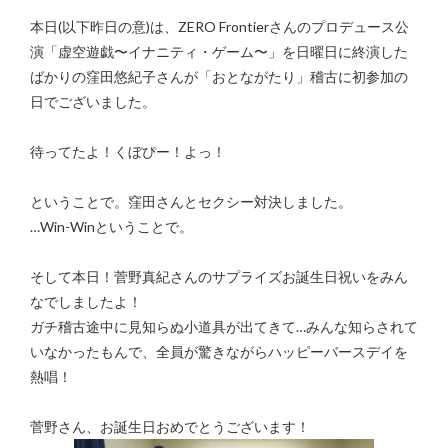
本日(以下昨日の意)は、ZERO Frontierさんのプロデュース公
演「虚空遊戯〜イナニティ・ゲーム〜」を日曜日に終演した
ばかりの窪田悠紀子さんが「おとながたり」稽古に初参加の
日でございました。
待ってたよ！くぼぴー！よっ！
ということで。窪田さんとセクシー対決しました。
…Win-Winということで。
そして本日！菅野真紀さんのサプライズお誕生日祝いをみん
なでしましたよ！
ガチ稽古途中に見知らぬ小道具が出てきて…みんな知らされて
いなかったもんで、全員が驚きながらハッピーバースデイを
熱唱！
菅野さん、お誕生日おめでとうございます！