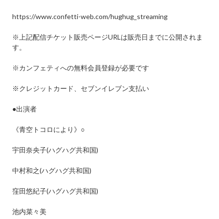
https://www.confetti-web.com/hughug_streaming
※
上記配信チケット販売ページ
URL
は販売日までに公開されま
す。
※
カンフェティへの無料会員登録が必要です
※
クレジットカード、セブンイレブン支払い
●
出演者
《青空トコロにより》
○
宇田奈央子
(
ハグハグ共和国
)
中村和之
(
ハグハグ共和国
)
窪田悠紀子
(
ハグハグ共和国
)
池内菜々美