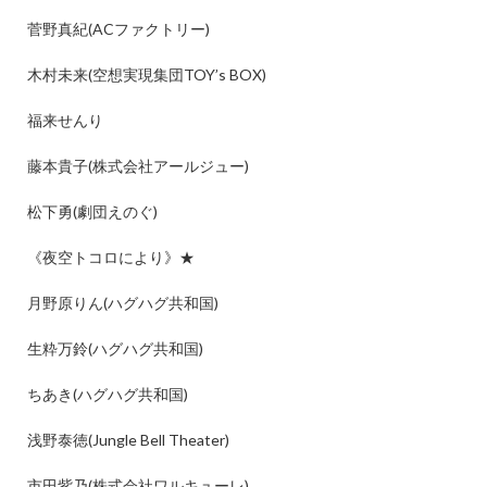
菅野真紀
(AC
ファクトリー
)
木村未来
(
空想実現集団
TOY’s BOX)
福来せんり
藤本貴子
(
株式会社アールジュー
)
松下勇
(
劇団えのぐ
)
《夜空トコロにより》
★
月野原りん
(
ハグハグ共和国
)
生粋万鈴
(
ハグハグ共和国
)
ちあき
(
ハグハグ共和国
)
浅野泰徳
(Jungle Bell Theater)
市田紫乃
(
株式会社ワルキューレ
)