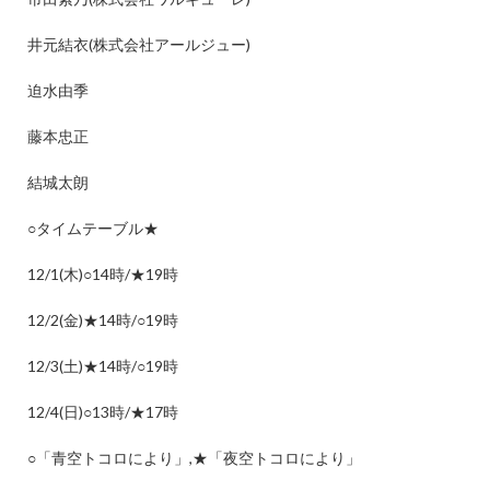
井元結衣
(
株式会社アールジュー
)
迫水由季
藤本忠正
結城太朗
○
タイムテーブル
★
12/1(
木
)○14
時
/★19
時
12/2(
金
)★14
時
/○19
時
12/3(
土
)★14
時
/○19
時
12/4(
日
)○13
時
/★17
時
○
「青空トコロにより」
,★
「夜空トコロにより」