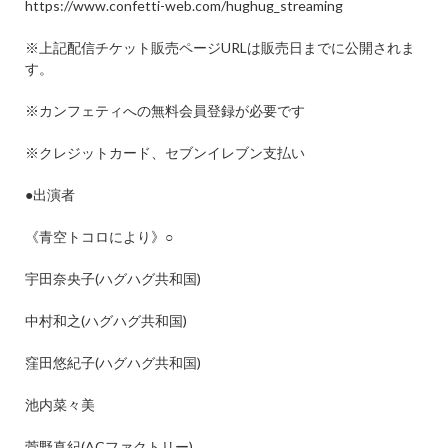
https://www.confetti-web.com/hughug_streaming
※
上記配信チケット販売ページ
URL
は販売日までに公開されま
す。
※
カンフェティへの無料会員登録が必要です
※
クレジットカード、セブンイレブン支払い
●
出演者
《青空トコロにより》
○
宇田奈央子
(
ハグハグ共和国
)
中村和之
(
ハグハグ共和国
)
窪田悠紀子
(
ハグハグ共和国
)
池内菜々美
菅野真紀
(AC
ファクトリー
)