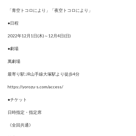
「青空トコロにより」「夜空トコロにより」
●
日程
2022
年
12
月
1
日
(
木
)
～
12
月
4
日
(
日
)
●
劇場
萬劇場
最寄り駅
:JR
山手線大塚駅より徒歩
4
分
https://yorozu-s.com/access/
●
チケット
日時指定・指定席
《全回共通》