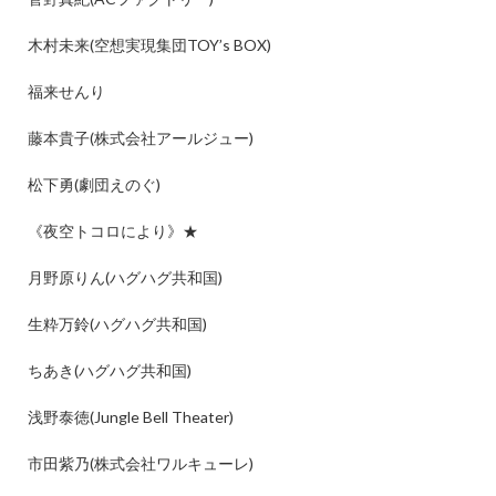
木村未来
(
空想実現集団
TOY’s BOX)
福来せんり
藤本貴子
(
株式会社アールジュー
)
松下勇
(
劇団えのぐ
)
《夜空トコロにより》
★
月野原りん
(
ハグハグ共和国
)
生粋万鈴
(
ハグハグ共和国
)
ちあき
(
ハグハグ共和国
)
浅野泰徳
(Jungle Bell Theater)
市田紫乃
(
株式会社ワルキューレ
)