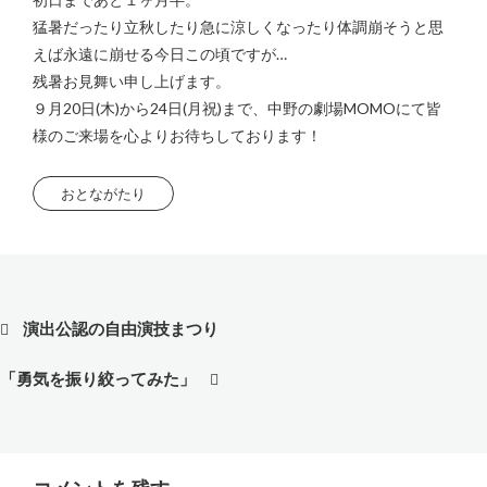
猛暑だったり立秋したり急に涼しくなったり体調崩そうと思
えば永遠に崩せる今日この頃ですが…
残暑お見舞い申し上げます。
９月20日(木)から24日(月祝)まで、中野の劇場MOMOにて皆
様のご来場を心よりお待ちしております！
おとながたり
投
演出公認の自由演技まつり
稿
ナ
「勇気を振り絞ってみた」
ビ
ゲ
ー